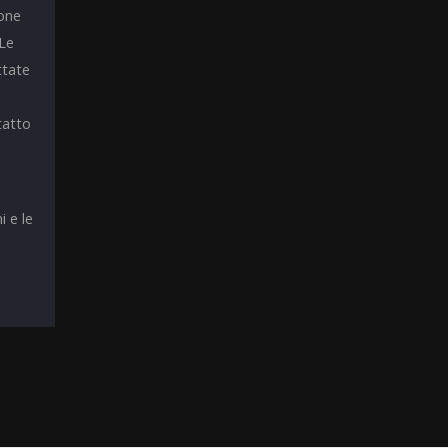
ione
 Le
ttate
tatto
i e le