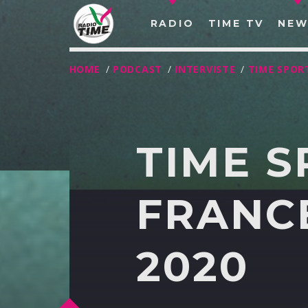
RADIO
TIME TV
NEW
HOME
/
PODCAST
/
INTERVISTE
/
TIME SPOR
TIME S
FRANCE
2020
O