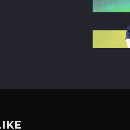
terest
LIKE