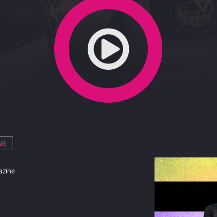
NE
azine