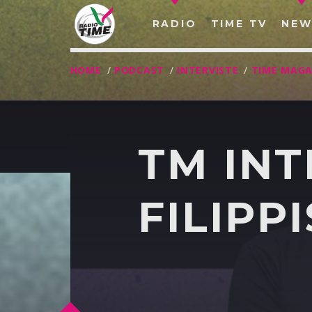
RADIO
TIME TV
NEW
HOME
/
PODCAST
/
INTERVISTE
/
TIME MAGA
TM INT
FILIPPI
O