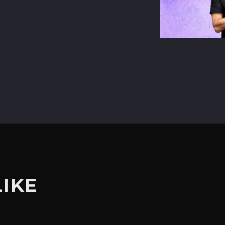
terest
LIKE