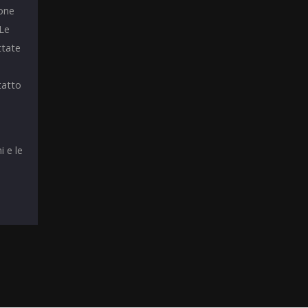
ione
 Le
ttate
tatto
i e le