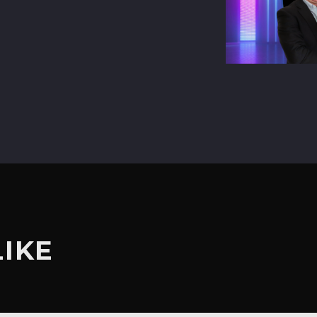
terest
LIKE