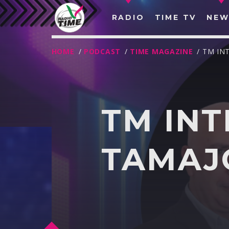
RADIO
TIME TV
NEW
HOME
/
PODCAST
/
TIME MAGAZINE
/ TM IN
TM INT
TAMAJ
O