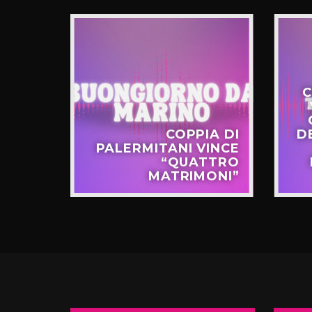
C
STERO
COPPIA DI
D
APPO
PALERMITANI VINCE
N VIA
“QUATTRO
TERNÒ
MATRIMONI”