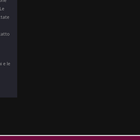
ione
 Le
ttate
tatto
i e le