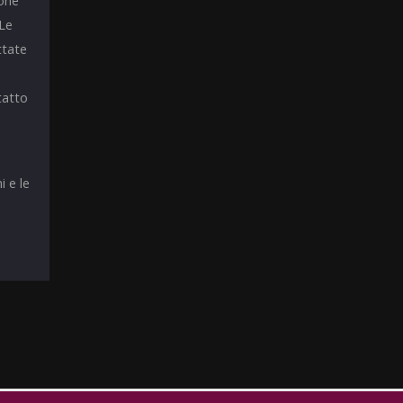
ione
 Le
ttate
tatto
i e le