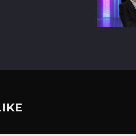
terest
LIKE