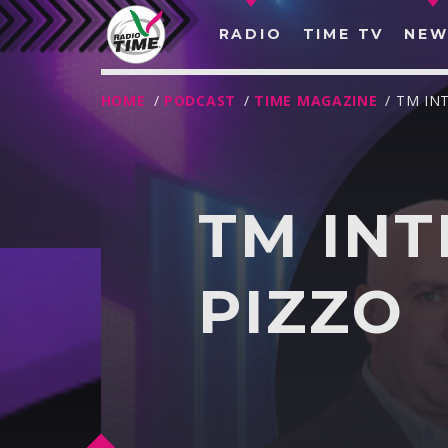
RADIO
TIME TV
NEW
HOME
/
PODCAST
/
TIME MAGAZINE
/ TM IN
TM INT
PIZZO
O