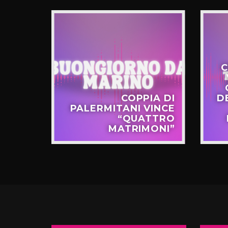
C
STERO
COPPIA DI
D
APPO
PALERMITANI VINCE
N VIA
“QUATTRO
TERNÒ
MATRIMONI”