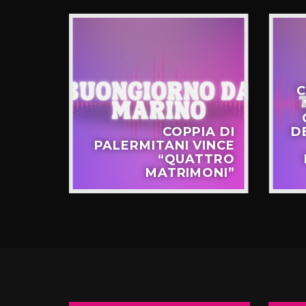
C
STERO
COPPIA DI
D
APPO
PALERMITANI VINCE
N VIA
“QUATTRO
TERNÒ
MATRIMONI”