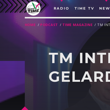
RADIO
TIME TV
NEW
HOME
/
PODCAST
/
TIME MAGAZINE
/ TM IN
TM INT
GELAR
O