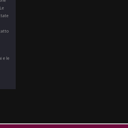
ione
 Le
ttate
tatto
i e le