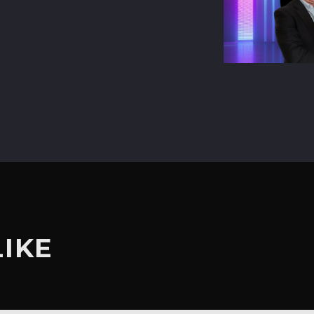
terest
LIKE