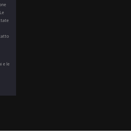
ione
 Le
ttate
tatto
i e le