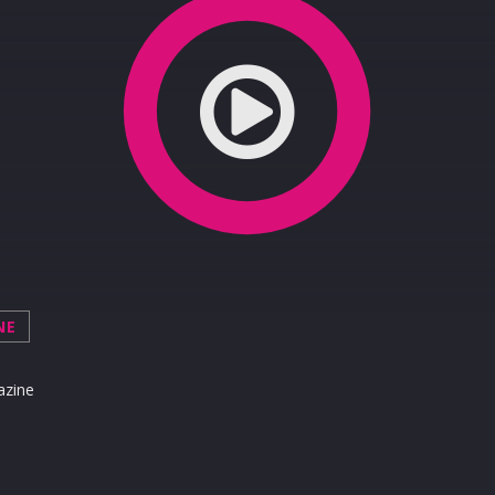
NE
azine