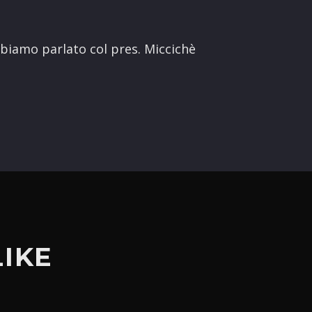
terest
biamo parlato col pres. Miccichè
LIKE