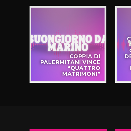
C
STERO
COPPIA DI
D
APPO
PALERMITANI VINCE
N VIA
“QUATTRO
TERNÒ
MATRIMONI”