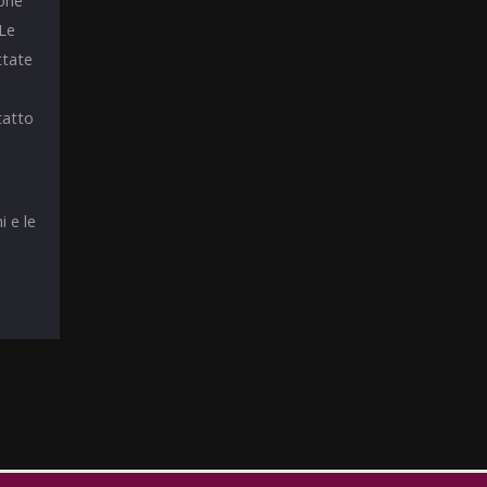
ione
 Le
ttate
tatto
i e le