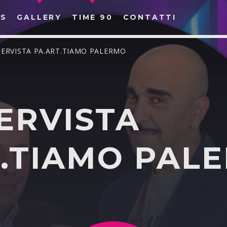
S
GALLERY
TIME 90
CONTATTI
TERVISTA PA.ART.TIAMO PALERMO
ERVISTA
CERCA NEL SITO WEB:
T.TIAMO PAL