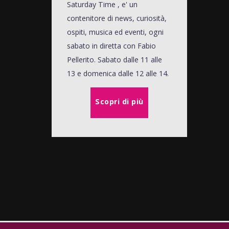
Saturday Time , e' un
contenitore di news, curiosità,
ospiti, musica ed eventi, ogni
sabato in diretta con Fabio
Pellerito. Sabato dalle 11 alle
13 e domenica dalle 12 alle 14.
Scopri di più