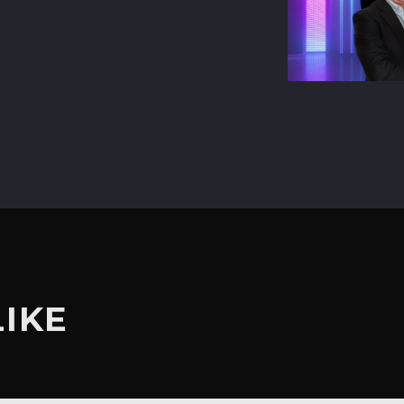
terest
LIKE