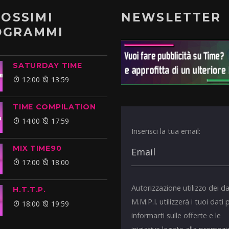
ROSSIMI
NEWSLETTER
OGRAMMI
SATURDAY TIME
12:00
13:59
TIME COMPILATION
14:00
17:59
Inserisci la tua email:
MIX TIME90
17:00
18:00
Autorizzazione utilizzo dei da
H.T.T.P.
M.M.P.I. utilizzerà i tuoi dati 
18:00
19:59
informarti sulle offerte e le