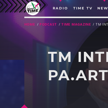
RADIO
TIME TV
NEW
HOME
/
PODCAST
/
TIME MAGAZINE
/ TM IN
TM INT
PA.AR
O