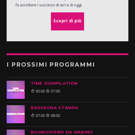
fa ascoltare i successi di ieri e di oggi.
Scopri di più
I PROSSIMI PROGRAMMI
TIME COMPILATION
00:00
07:00
RASSEGNA STAMPA
07:00
08:00
BUONGIORNO DA MARINO