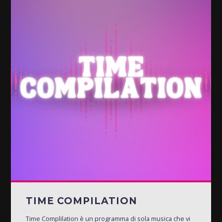
TIME COMPILATION
Time Complilation è un programma di sola musica che vi