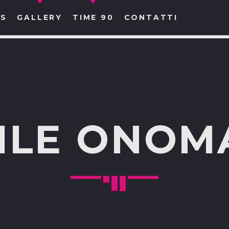
S
GALLERY
TIME 90
CONTATTI
CERCA NEL SITO WEB:
RILE ONOM