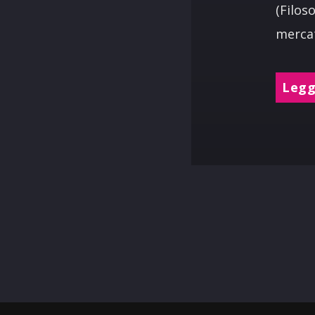
(Filos
mercat
Leggi