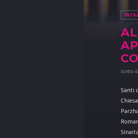
INTR
AL
AP
CO
Scritto 
Santi 
Chiesa
Parzha
Roman 
Sinait