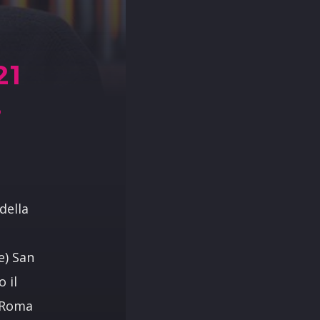
21
,
della
e) San
 il
i Roma