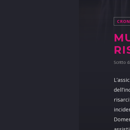
CRO
MU
RI
Scritto 
L’assi
dell’i
risarc
incide
Domeni
assist