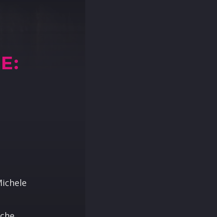
E:
Michele
a
nche