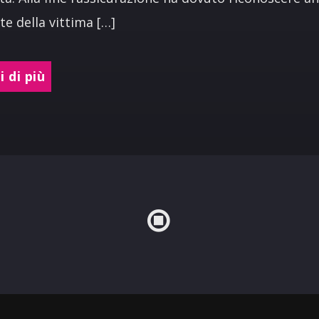
te della vittima […]
 di più