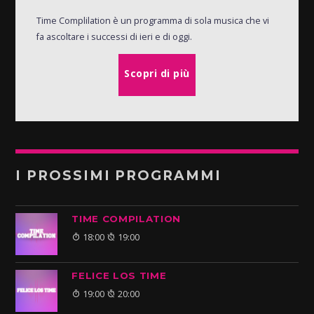
Time Complilation è un programma di sola musica che vi
fa ascoltare i successi di ieri e di oggi.
Scopri di più
I PROSSIMI PROGRAMMI
TIME COMPILATION
18:00
19:00
FELICE LOS TIME
19:00
20:00