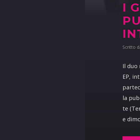
I 
PU
IN
Scritto 
Il duo
EP, in
partec
la pub
te (Te
e dimo