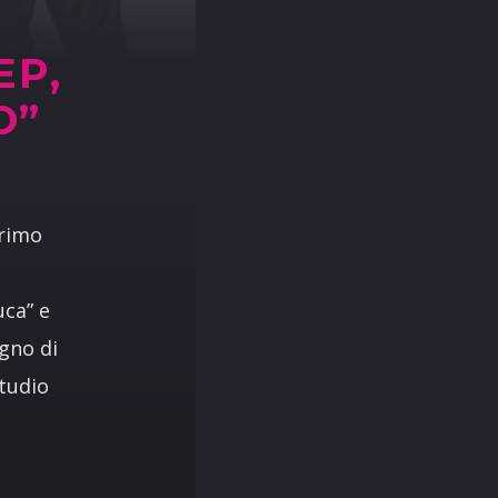
EP,
O”
primo
uca” e
ogno di
studio