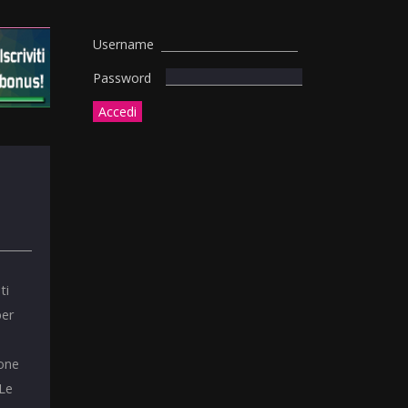
Username
Password
ti
per
ione
 Le