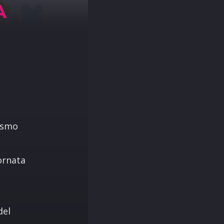
A
tismo
ornata
e
a
del