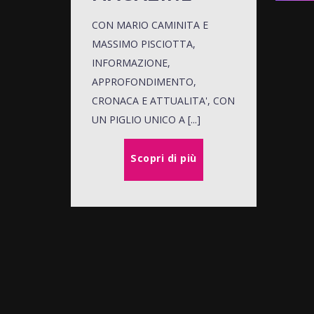
CON MARIO CAMINITA E
MASSIMO PISCIOTTA,
INFORMAZIONE,
APPROFONDIMENTO,
CRONACA E ATTUALITA', CON
UN PIGLIO UNICO A [...]
Scopri di più