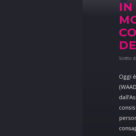
IN
MO
C
DE
Scritto 
Oggi è
(WAAD,
dall’A
consis
person
consap