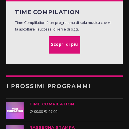
TIME COMPILATION
Time Complilation è un programma di sola musica che vi
fa ascoltare i successi di ieri e di oggi.
Scopri di più
I PROSSIMI PROGRAMMI
TIME COMPILATION
00:00
07:00
RASSEGNA STAMPA