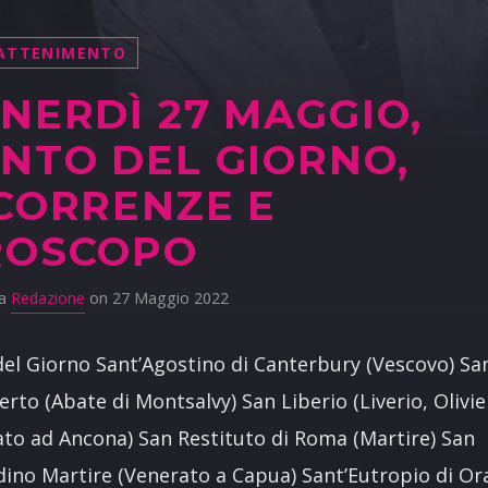
ATTENIMENTO
NERDÌ 27 MAGGIO,
NTO DEL GIORNO,
CORRENZE E
ROSCOPO
da
Redazione
on 27 Maggio 2022
del Giorno Sant’Agostino di Canterbury (Vescovo) Sa
rto (Abate di Montsalvy) San Liberio (Liverio, Olivie
to ad Ancona) San Restituto di Roma (Martire) San
ino Martire (Venerato a Capua) Sant’Eutropio di O