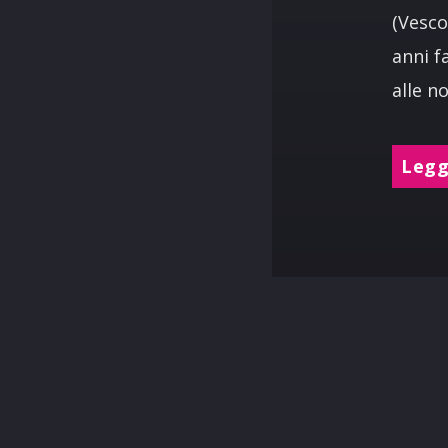
(Vesco
anni f
alle no
Leggi