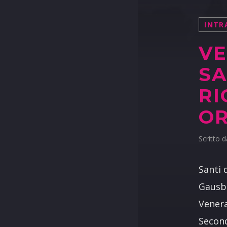
INTR
VE
SA
RI
O
Scritto 
Santi 
Gausbe
Venera
Second