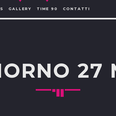
S
GALLERY
TIME 90
CONTATTI
CERCA NEL SITO WEB:
IORNO 27 