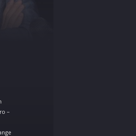
n
ro –
range