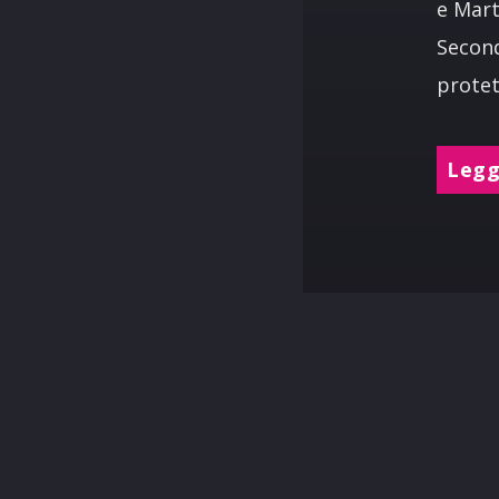
e Mart
Second
protet
Leggi