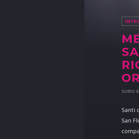
INTR
ME
SA
RI
O
Scritto 
Santi 
San Fl
compag