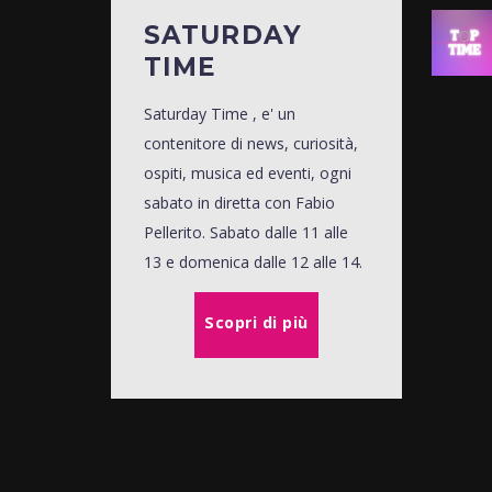
SATURDAY
TIME
Saturday Time , e' un
contenitore di news, curiosità,
ospiti, musica ed eventi, ogni
sabato in diretta con Fabio
Pellerito. Sabato dalle 11 alle
13 e domenica dalle 12 alle 14.
Scopri di più