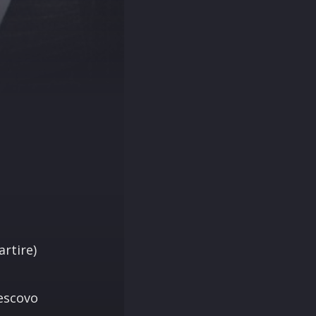
rtire)
Vescovo