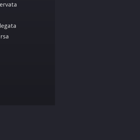
servata
llegata
ersa