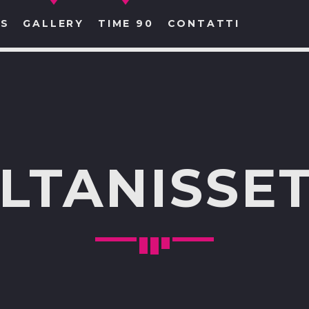
S
GALLERY
TIME 90
CONTATTI
CERCA NEL SITO WEB:
LTANISSE