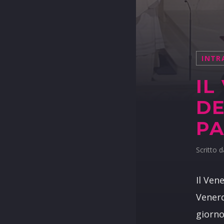
INTR
IL
DE
PA
Scritto 
Il Ven
Venerd
giorno