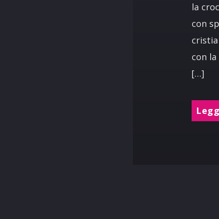
la cro
con sp
cristi
con la
[…]
Leggi