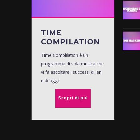
TIME
COMPILATION
Time Complilation è un
programma di sola musica che
vi fa ascoltare i successi di ieri
e di oggi.
Scopri di più