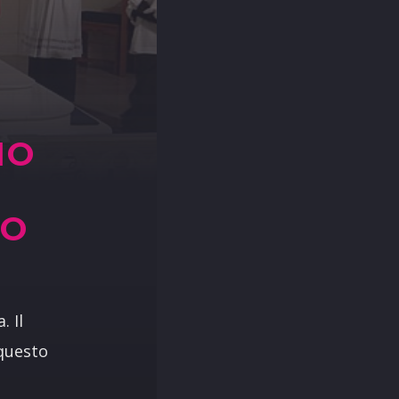
NO
NO
. Il
 questo