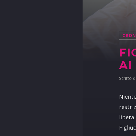
CRO
FI
AI
Scritto 
Niente
restri
libera 
Figliu