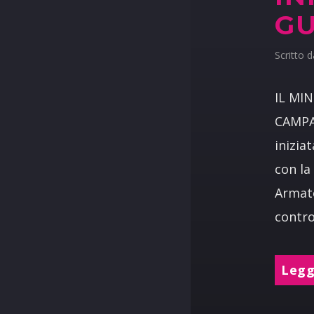
GU
Scritto 
IL MI
CAMPA
inizia
con la
Armate
contro
Leggi