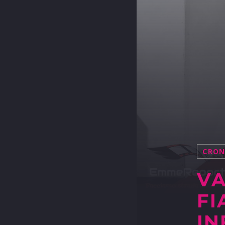
CRO
VA
FI
IN