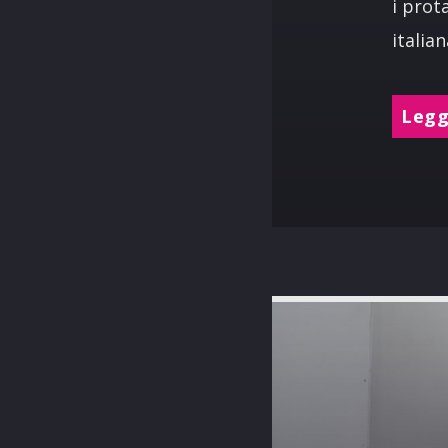
i prot
italian
Leggi