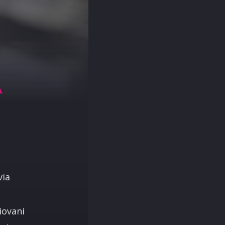
A
via
iovani