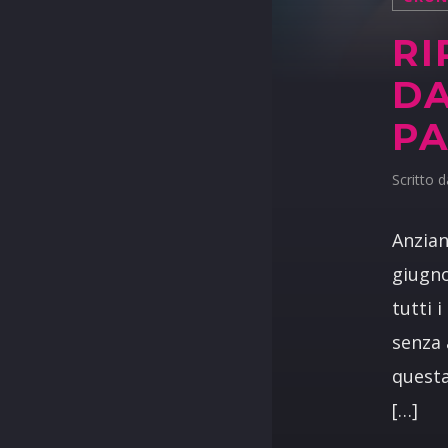
RI
DA
P
Scritto 
Anzian
giugno
tutti 
senza 
questa
[…]