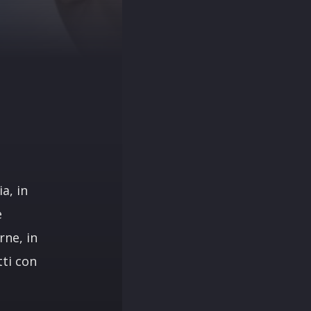
2
ia, in
e
rne, in
tti con