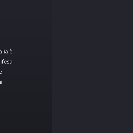
lia è
ifesa,
e
i