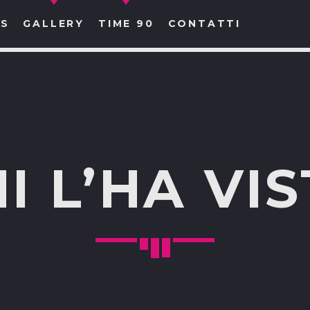
S
GALLERY
TIME 90
CONTATTI
CERCA NEL SITO WEB:
I L’HA VI