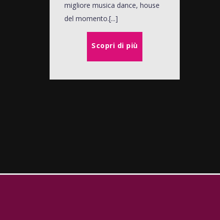
migliore musica dance, house
del momento.[...]
Scopri di più