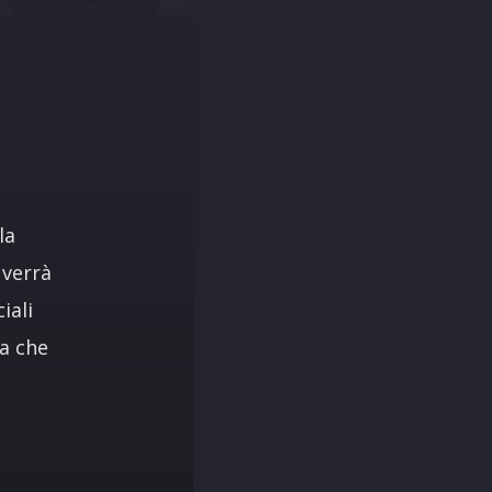
la
 verrà
iali
za che