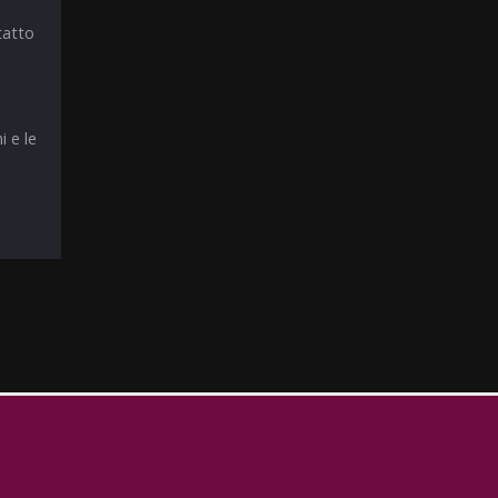
tatto
i e le