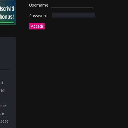
Username
Password
ti
per
ione
 Le
ttate