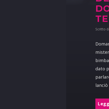
DO
TE
Scritto 
Domani
mister
bimba 
dato p
parlar
lanciò
Leggi