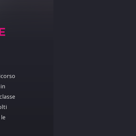
E
ricorso
 in
classe
lti
 le