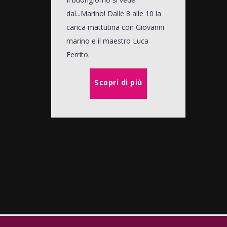
dal...Marino! Dalle 8 alle 10 la
carica mattutina con Giovanni
marino e il maestro Luca
Ferrito.
Scopri di più