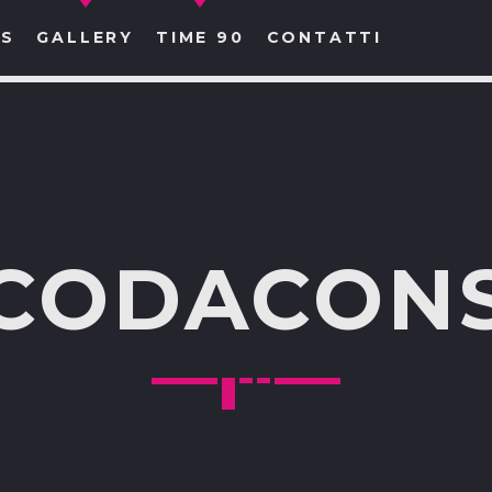
S
GALLERY
TIME 90
CONTATTI
CERCA NEL SITO WEB:
CODACON