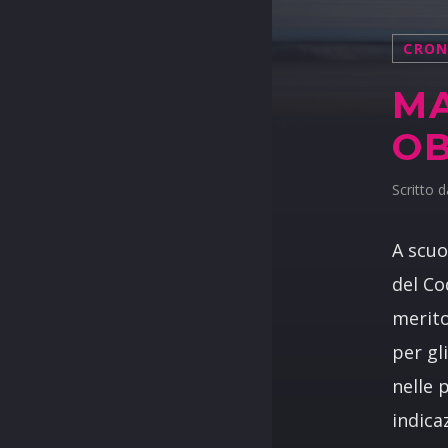
CRO
MA
OB
Scritto 
A scuo
del Co
merito
per gl
nelle 
indica