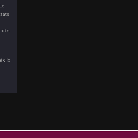
 Le
ttate
tatto
i e le