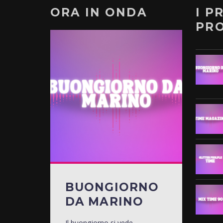
ORA IN ONDA
I P
PR
BUONGIORNO
DA MARINO
Il buongiorno si vede