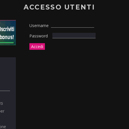
ACCESSO UTENTI
Username
Password
ti
per
ione