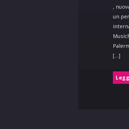
, nuov
un per
intern
Musich
Palerm
[…]
Leggi