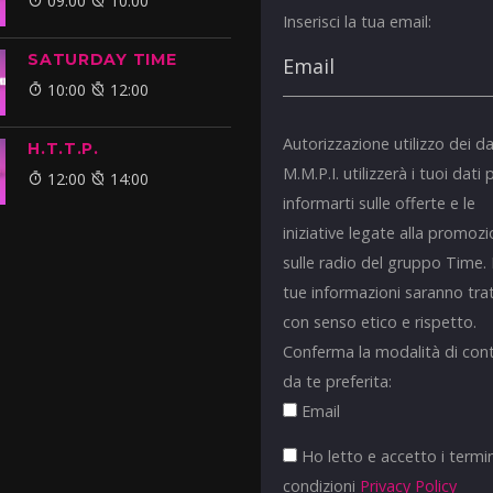
09:00
10:00
Inserisci la tua email:
SATURDAY TIME
10:00
12:00
Autorizzazione utilizzo dei da
H.T.T.P.
M.M.P.I. utilizzerà i tuoi dati 
12:00
14:00
informarti sulle offerte e le
iniziative legate alla promoz
sulle radio del gruppo Time.
tue informazioni saranno tra
con senso etico e rispetto.
Conferma la modalità di con
da te preferita:
Email
Ho letto e accetto i termin
condizioni
Privacy Policy