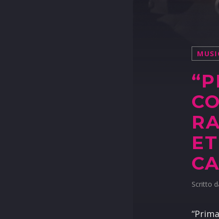
MUSI
“P
C
RA
ET
CA
Scritto 
“Prim