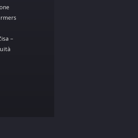
pone
formers
Zisa –
uità