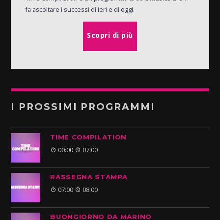
fa ascoltare i successi di ieri e di oggi.
Scopri di più
I PROSSIMI PROGRAMMI
TIME COMPILATION
00:00
07:00
RASSEGNA STAMPA
07:00
08:00
BUONGIORNO DA MARINO