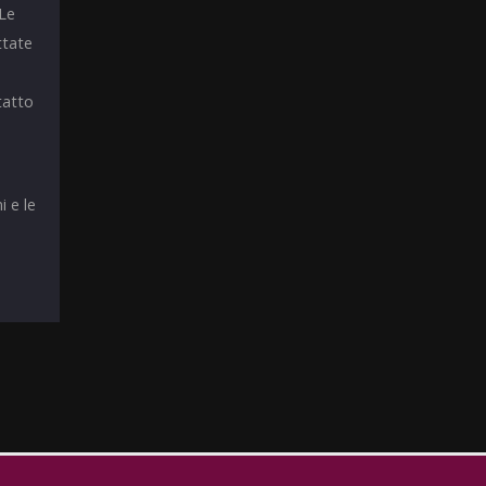
 Le
ttate
tatto
i e le