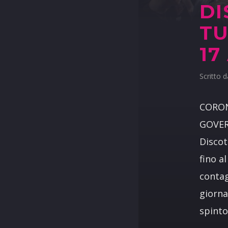
DI
TU
17
Scritto 
CORON
GOVER
Discot
fino a
contag
giorna
spinto