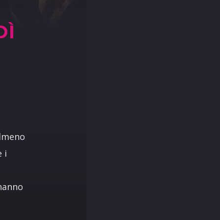
N
DÌ
almeno
 i
 hanno