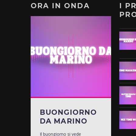
ORA IN ONDA
I P
PR
BUONGIORNO
DA MARINO
Il buongiorno si vede