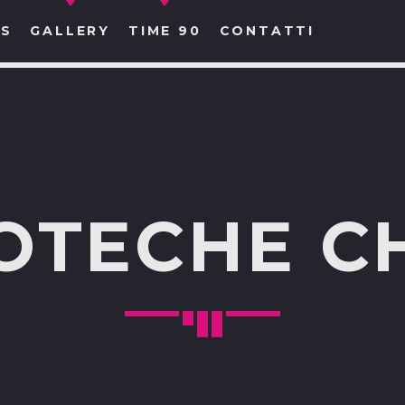
S
GALLERY
TIME 90
CONTATTI
CERCA NEL SITO WEB:
OTECHE C