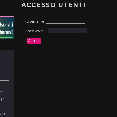
ACCESSO UTENTI
Username
Password
ti
per
ione