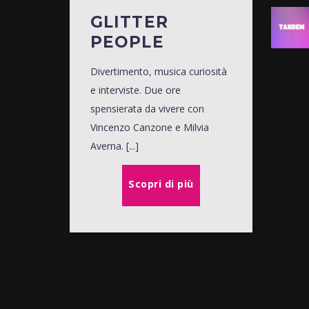
GLITTER
PEOPLE
Divertimento, musica curiosità
e interviste. Due ore
spensierata da vivere con
Vincenzo Canzone e Milvia
Averna. [...]
Scopri di più