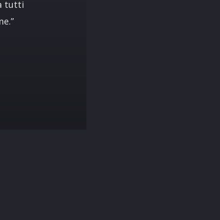
 tutti
me.”