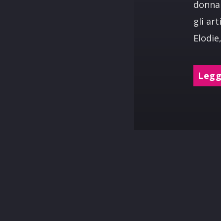
donna 
gli ar
Elodie
Leggi