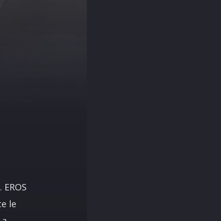
T. EROS
e le
La