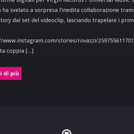
 ha svelato a sorpresa l’inedita collaborazione tram
story dal set del videoclip, lasciando trapelare i prim
://www.instagram.com/stories/rovazzi/25975561170
ita coppia […]
 di più