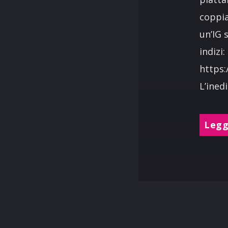
coppia
un’IG 
indizi:
https
L’ined
Leggi