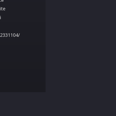
ite
i
12331104/