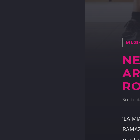
MUSI
NE
AR
RO
Scritto 
‘LA MI
RAMAZZ
piatta