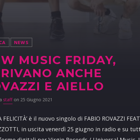
CA
NEWS
W MUSIC FRIDAY,
RIVANO ANCHE
VAZZI E AIELLO
da
staff
on 25 Giugno 2021
A FELICITÀ’ è il nuovo singolo di FABIO ROVAZZI FEA
OTTI, in uscita venerdì 25 giugno in radio e su tutt
forme digitali per Virgin Records / Universal Music. 