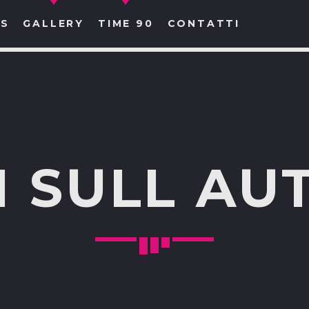
S
GALLERY
TIME 90
CONTATTI
CERCA NEL SITO WEB:
I SULL AU