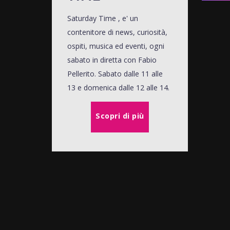
Saturday Time , e' un
contenitore di news, curiosità,
ospiti, musica ed eventi, ogni
sabato in diretta con Fabio
Pellerito. Sabato dalle 11 alle
13 e domenica dalle 12 alle 14.
Scopri di più