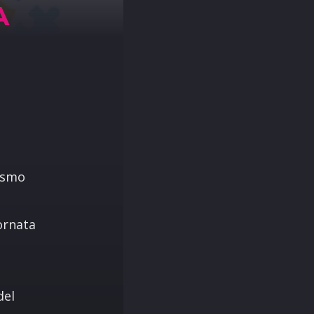
A
tismo
ornata
e
a
del