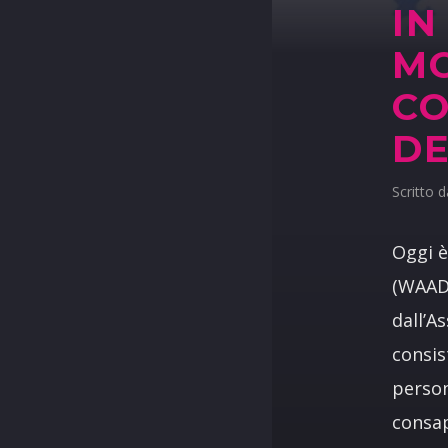
IN
MO
C
DE
Scritto 
Oggi è
(WAAD,
dall’A
consis
person
consap