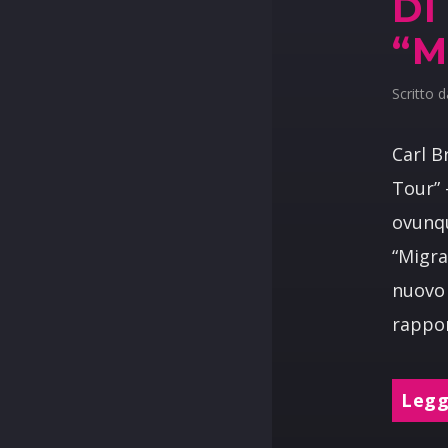
DI
“M
Scritto 
Carl B
Tour” 
ovunqu
“Migra
nuovo 
rappor
Leggi