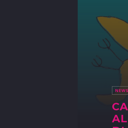
NEW
CA
AL