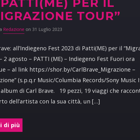
 PATTI(ME) PER IL
IGRAZIONE TOUR”
da
Redazione
on 31 Luglio 2023
rave: all’Indiegeno Fest 2023 di Patti(ME) per il “Mig
– 2 agosto – PATTI (ME) – Indiegeno Fest Fuori ora
e – al link https://shor.by/CarlBrave_Migrazione –
zione” (s.p.q.r Music/Columbia Records/Sony Music Ita
album di Carl Brave. 19 pezzi, 19 viaggi che raccont
to dell’artista con la sua città, un […]
 di più