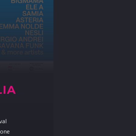
LIA
val
ione