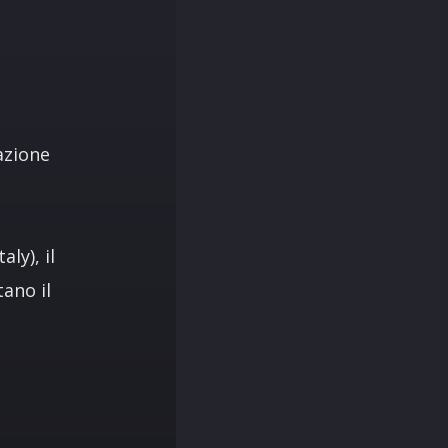
razione
ly), il
ano il