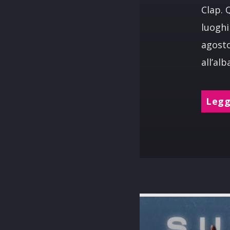
Clap. 
luoghi
agosto
all’al
Leggi