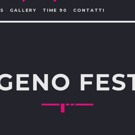
S
GALLERY
TIME 90
CONTATTI
CERCA NEL SITO WEB:
GENO FES