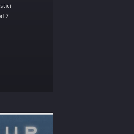
stici
al 7