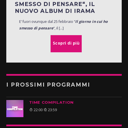
SMESSO DI PENSARE“, IL
NUOVO ALBUM DI IRAMA
E’ fuori ovunque dal 25 febbraio “
Il giorno in cui ho
smesso di pensare
“, il [...]
Scopri di più
I PROSSIMI PROGRAMMI
TIME COMPILATION
22:00
23:59