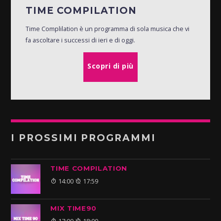
TIME COMPILATION
Time Complilation è un programma di sola musica che vi
fa ascoltare i successi di ieri e di oggi.
Scopri di più
I PROSSIMI PROGRAMMI
TIME COMPILATION
14:00
17:59
MIX TIME90