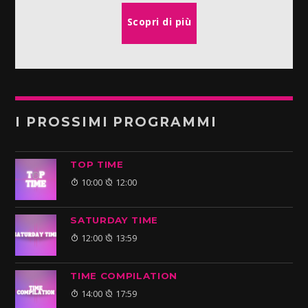
Scopri di più
I PROSSIMI PROGRAMMI
TOP TIME
10:00
12:00
SATURDAY TIME
12:00
13:59
TIME COMPILATION
14:00
17:59