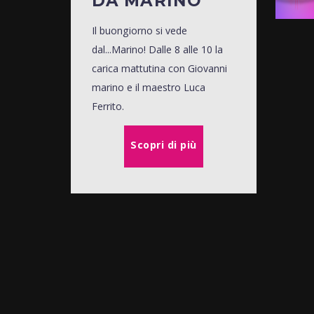
DA MARINO
Il buongiorno si vede
dal...Marino! Dalle 8 alle 10 la
carica mattutina con Giovanni
marino e il maestro Luca
Ferrito.
Scopri di più