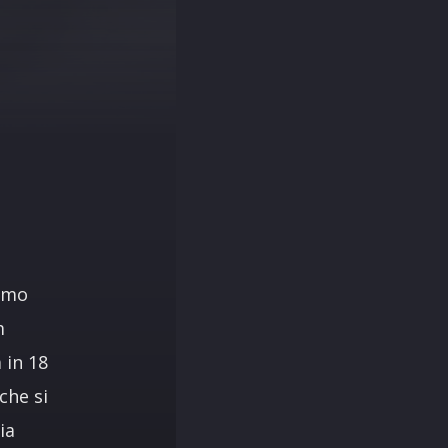
rimo
m
 in 18
che si
ia