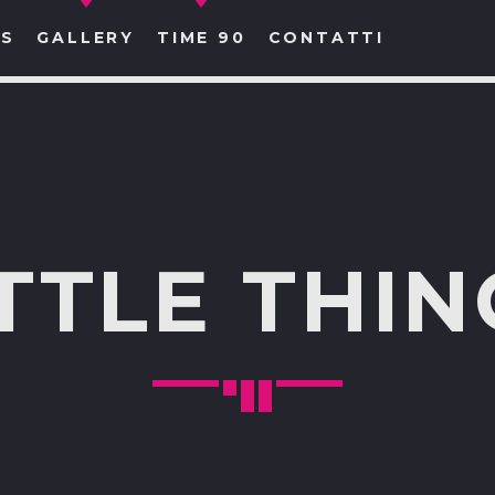
S
GALLERY
TIME 90
CONTATTI
CERCA NEL SITO WEB:
ITTLE THIN