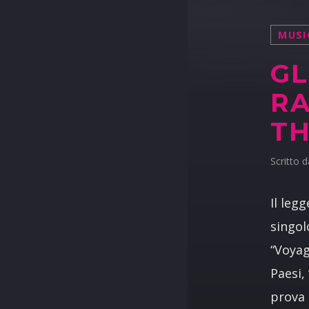
MUSI
GL
RA
TH
Scritto 
Il leg
singol
“Voyag
Paesi,
prova 