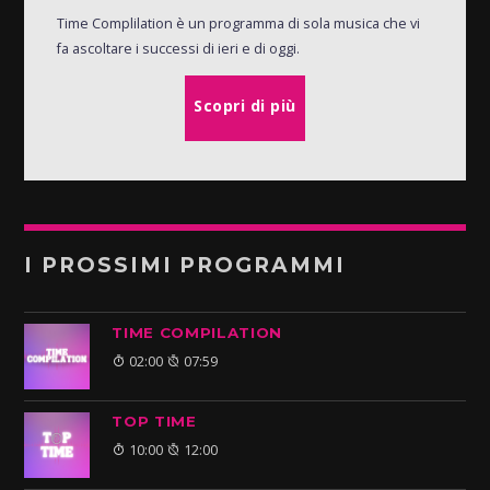
Time Complilation è un programma di sola musica che vi
fa ascoltare i successi di ieri e di oggi.
Scopri di più
I PROSSIMI PROGRAMMI
TIME COMPILATION
02:00
07:59
TOP TIME
10:00
12:00