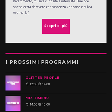
Divertimento, musica curiosità e interviste. Due ore
spensierata da vivere con Vincenzo Canzone e Milvia
Averna. [...]
Scopri di più
I PROSSIMI PROGRAMMI
GLITTER PEOPLE
12:00
14:00
MIX TIME90
14:00
15:00