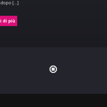
 dopo […]
 di più