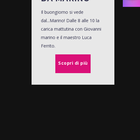
Il buongiorno si vede
dal...Marino! Dalle 8 alle 10 la
carica mattutina con Giovanni
marino e il maestro Luca
Ferrito.
Scopri di più