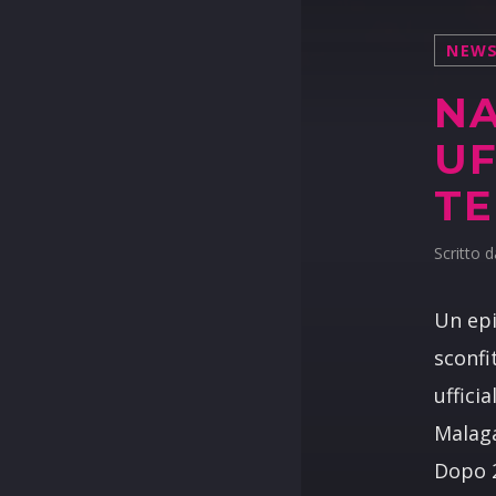
NEW
NA
UF
TE
Scritto 
Un epi
sconfi
uffici
Malaga
Dopo 2