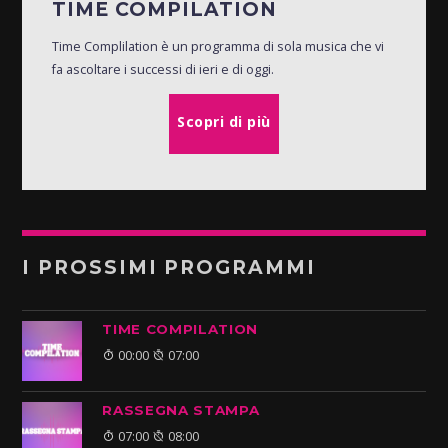
TIME COMPILATION
Time Complilation è un programma di sola musica che vi
fa ascoltare i successi di ieri e di oggi.
Scopri di più
I PROSSIMI PROGRAMMI
TIME COMPILATION
00:00
07:00
RASSEGNA STAMPA
07:00
08:00