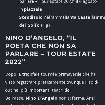
parlare – Tour Estate 2022” il 6 agosto
in
piazzale
Stenditoio
nell’ammaliante
Castellamm
del Golfo (Tp)
NINO D’ANGELO, “IL
POETA CHE NON SA
PARLARE – TOUR ESTATE
2022”
Dopo la trionfale tournée primaverile che ha
visto registrare praticamente ovunque il sold-
out nei più importanti teatri del
BelPaese,
Nino D’Angelo
non si ferma. Anzi