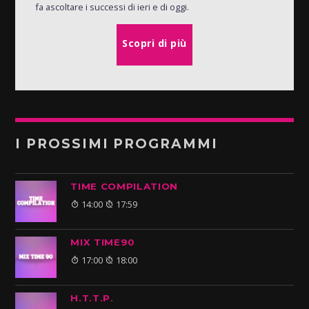
fa ascoltare i successi di ieri e di oggi.
Scopri di più
I PROSSIMI PROGRAMMI
TIME COMPILATION
14:00
17:59
MIX TIME90
17:00
18:00
H.T.T.P.