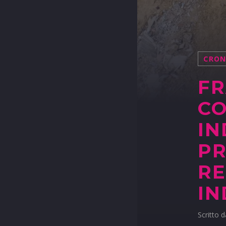
CRO
FR
CO
IN
PR
RE
IN
Scritto 