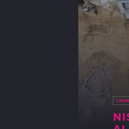
CRO
NI
AL