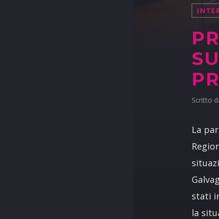
INTE
PR
SU
PR
Scritto 
La par
Region
situaz
Galvag
stati 
la sit