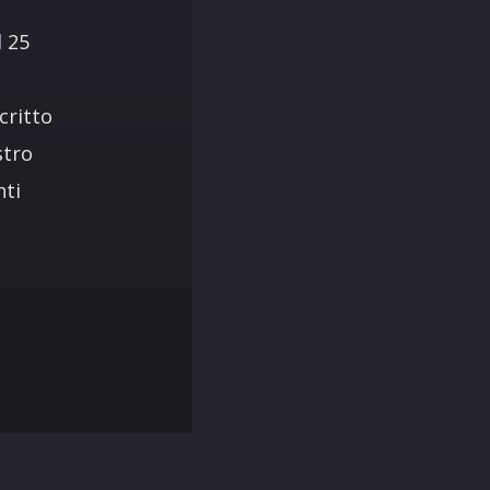
l 25
critto
stro
nti