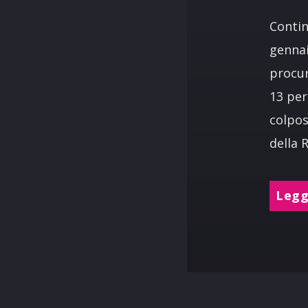
Contin
gennai
procur
13 per
colpos
della 
Leggi