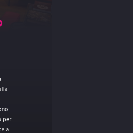
O
a
lla
sono
o per
te a