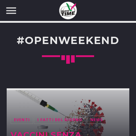
#OPENWEEKEND
CERCA NEL SITO WEB:
EVENTI
I FATTI DEL GIORNO
NEWS
VACCINI SENZA