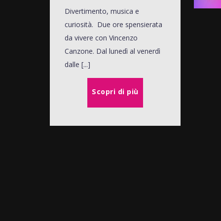
Divertimento, musica e
curiosità. Due ore spensierata
da vivere con Vincenzo
Canzone. Dal lunedì al venerdì
dalle [...]
Scopri di più