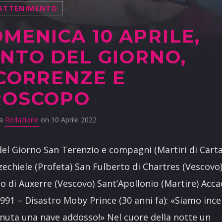
ATTENIMENTO
MENICA 10 APRILE,
NTO DEL GIORNO,
CORRENZE E
ROSCOPO
da
Redazione
on 10 Aprile 2022
del Giorno San Terenzio e compagni (Martiri di Cart
zechiele (Profeta) San Fulberto di Chartres (Vescovo
io di Auxerre (Vescovo) Sant’Apollonio (Martire) Acc
991 – Disastro Moby Prince (30 anni fa): «Siamo ince
enuta una nave addosso!» Nel cuore della notte un