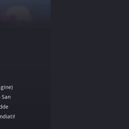
agine)
) San
adde
ndiati!