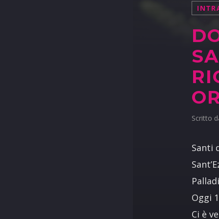
INTR
DO
SA
RI
O
Scritto 
Santi 
Sant’E
Pallad
Oggi 1
Ci è v