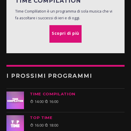
TIME COMPILATION
Time Complilation è un programma di sola musica che vi
fa ascoltare i successi di ieri e di oggi.
Scopri di più
I PROSSIMI PROGRAMMI
TIME COMPILATION
14:00
16:00
TOP TIME
16:00
18:00