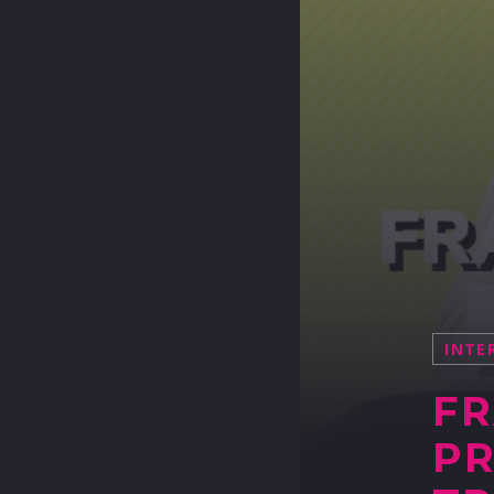
INTE
FR
PR