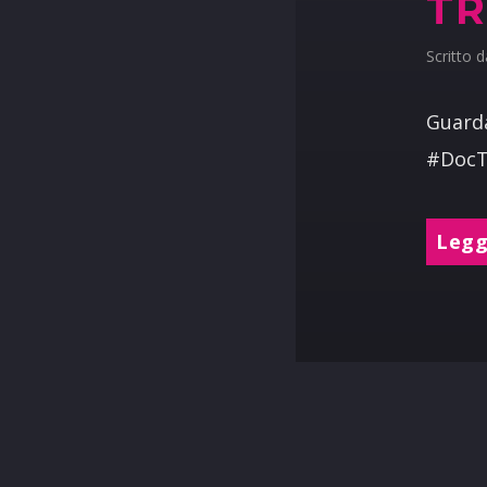
TR
Scritto 
Guarda
#Doc
Leggi