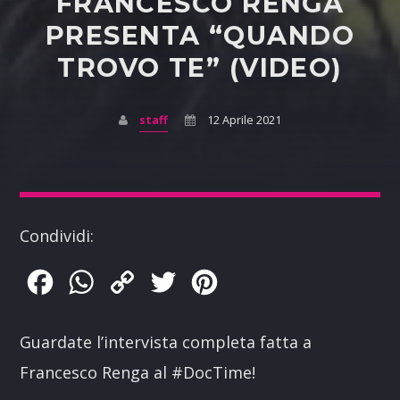
FRANCESCO RENGA
PRESENTA “QUANDO
TROVO TE” (VIDEO)
staff
12 Aprile 2021
Condividi:
Facebook
WhatsApp
Copy
Twitter
Pinterest
Link
Guardate l’intervista completa fatta a
Francesco Renga al #DocTime!