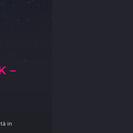
K –
tà in