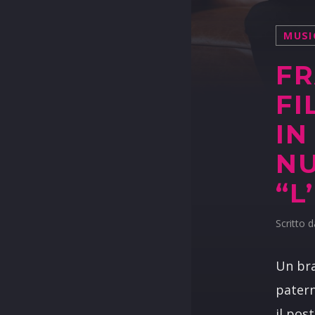
MUSI
FR
FI
IN
NU
“L
Scritto 
Un bra
patern
il pos