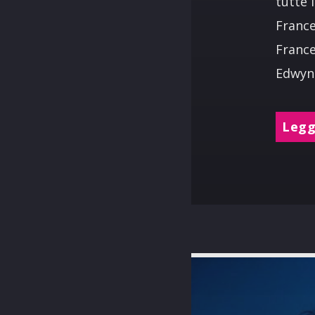
tutte 
France
France
Edwyn 
Leggi