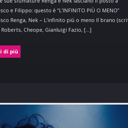
le sue sfumature Renga e Nek lasciano il posto a
sco e Filippo: questo è “L’INFINITO PIÙ O MENO”
sco Renga, Nek – L’infinito più o meno Il brano (scri
Roberts, Cheope, Gianluigi Fazio, […]
 di più