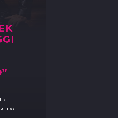
EK
GGI
O”
lla
asciano