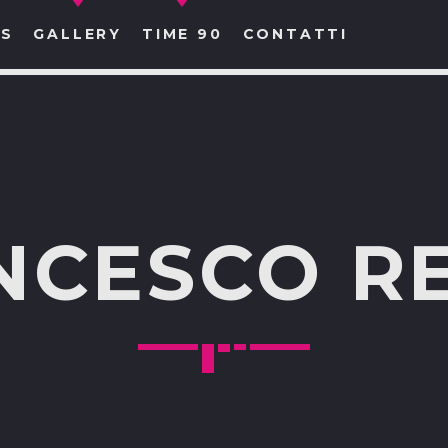
S
GALLERY
TIME 90
CONTATTI
CERCA NEL SITO WEB:
NCESCO R