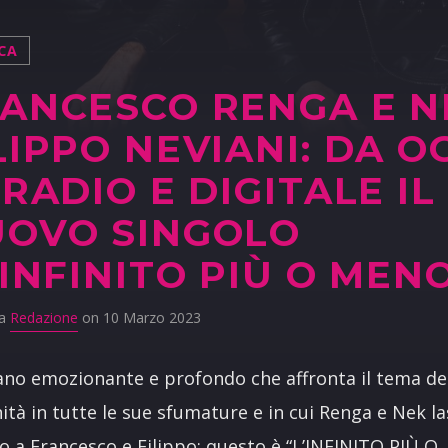
CA
ANCESCO RENGA E N
LIPPO NEVIANI: DA O
 RADIO E DIGITALE IL
OVO SINGOLO
’INFINITO PIÙ O MEN
da
Redazione
on 10 Marzo 2023
no emozionante e profondo che affronta il tema de
ità in tutte le sue sfumature e in cui Renga e Nek l
to a Francesco e Filippo: questo è “L’INFINITO PIÙ O