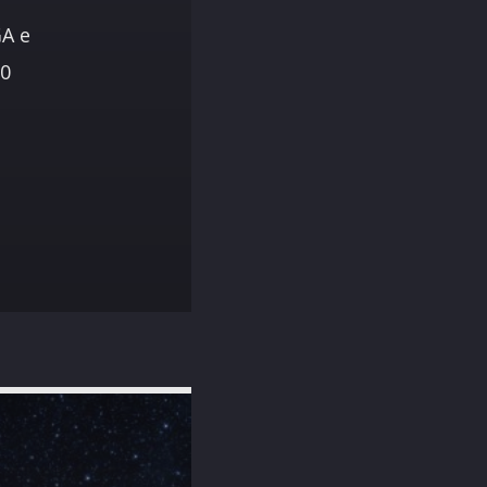
GA e
10