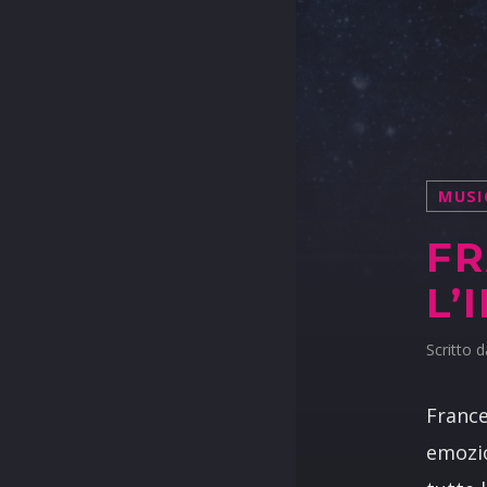
MUSI
FR
L’
Scritto 
France
emozio