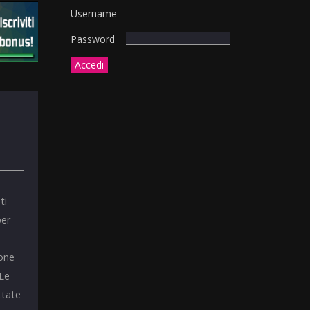
Username
Password
ti
per
ione
 Le
ttate