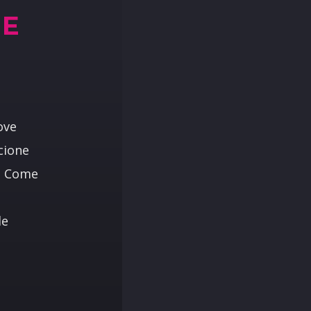
LE
ove
cione
i. Come
le