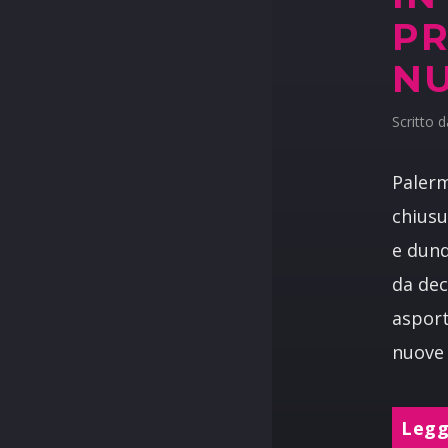
PR
NU
Scritto 
Palerm
chiusu
e dunq
da dec
asport
nuove 
Leggi