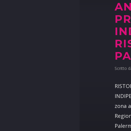
AN
PR
IN
RI
PA
Scritto 
RISTO
INDIP
zona a
Region
Palerm