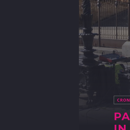
CRO
PA
IN