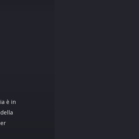
a è in
della
per