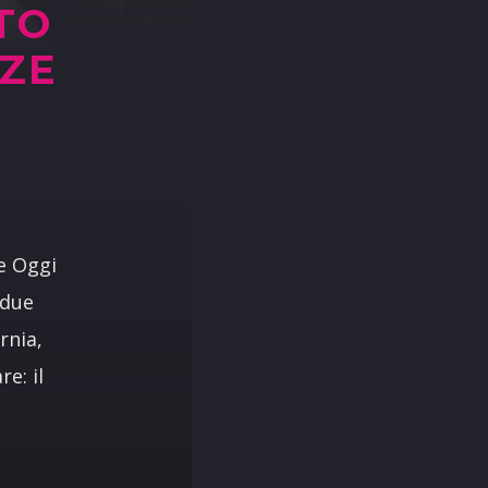
TO
NZE
e Oggi
 due
rnia,
e: il