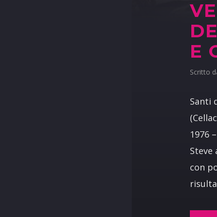
VE
DE
E 
Scritto 
Santi 
(Cella
1976 –
Steve 
con po
risulta