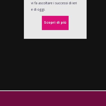
vi fa ascoltare i successi di ieri
e di oggi.
Scopri di più