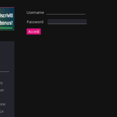
Username
Password
ti
per
ione
 Le