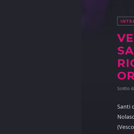
INTR
VE
SA
RI
O
Scritto 
Santi 
Nolasc
(Vesco