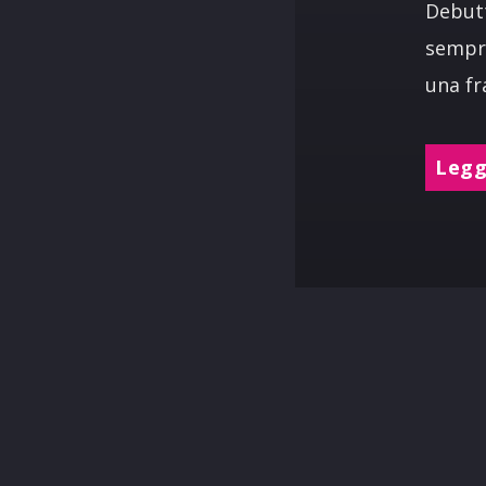
Debutt
sempre
una fr
Leggi