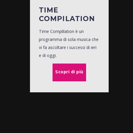
TIME
COMPILATION
Time Complilation è un
programma di sola musica che
vi fa ascoltare i successi di ieri
e di oggi.
Scopri di più