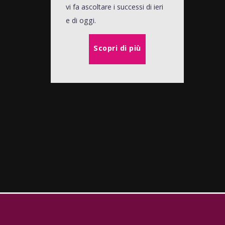
vi fa ascoltare i successi di ieri
e di oggi.
Scopri di più