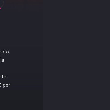
L
conto
lla
a
onto
5 per