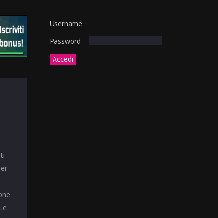
Username
Password
ti
per
ione
 Le