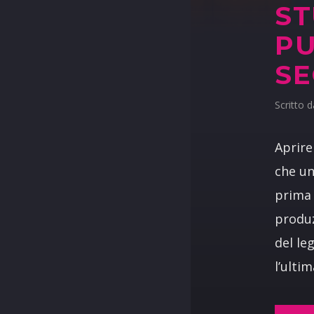
ST
PU
SE
Scritto 
Aprire
che un
prima 
produz
del le
l’ulti