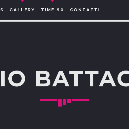
S
GALLERY
TIME 90
CONTATTI
CERCA NEL SITO WEB:
IO BATTAG