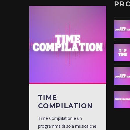
PR
TIME
COMPILATION
Time Complilation è un
programma di sola musica che