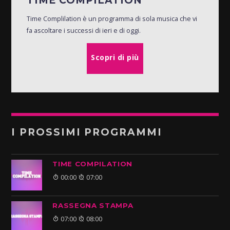
TIME COMPILATION
Time Complilation è un programma di sola musica che vi
fa ascoltare i successi di ieri e di oggi.
Scopri di più
I PROSSIMI PROGRAMMI
TIME COMPILATION
00:00
07:00
RASSEGNA STAMPA
07:00
08:00