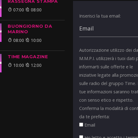
RASSEGNA STAMPA
07:00
08:00
Inserisci la tua email:
BUONGIORNO DA
MARINO
08:00
10:00
Autorizzazione utilizzo dei da
TIME MAGAZINE
M.M.P.I. utilizzerà i tuoi dati 
10:00
12:00
informarti sulle offerte e le
iniziative legate alla promoz
sulle radio del gruppo Time.
tue informazioni saranno tra
con senso etico e rispetto.
Conferma la modalità di con
da te preferita:
Email
Ho letto e accetto i termin